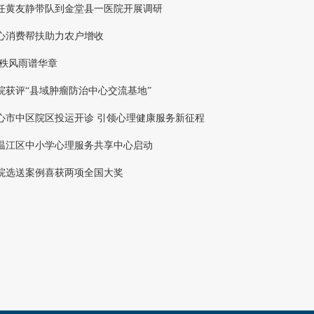
任黄友静带队到金堂县一医院开展调研
心消费帮扶助力农户增收
八秩风雨谱华章
院获评“县域肿瘤防治中心交流基地”
心市中区院区投运开诊 引领心理健康服务新征程
温江区中小学心理服务共享中心启动
院选送案例喜获两项全国大奖