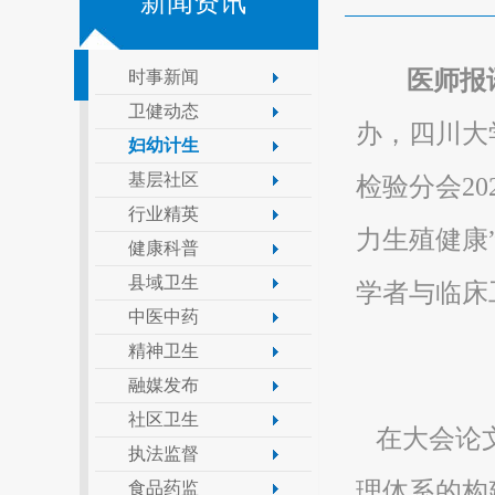
新闻资讯
医师报
时事新闻
卫健动态
办，四川大
妇幼计生
基层社区
检验分会2
行业精英
力生殖健康
健康科普
县域卫生
学者与临床
中医中药
精神卫生
融媒发布
社区卫生
在大会论文
执法监督
理体系的构
食品药监