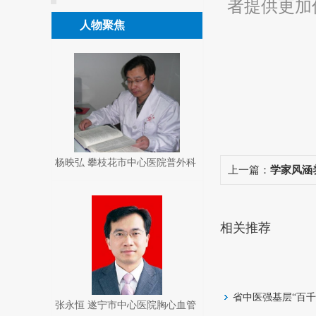
者提供更加
人物聚焦
杨映弘 攀枝花市中心医院普外科
上一篇：
学家风涵
主任 ,2011年卫生系统全国“五
院医共体开展家风
一”劳动奖章获得者
相关推荐
省中医强基层“百
张永恒 遂宁市中心医院胸心血管