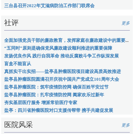
三台县召开2022年艾滋病防治工作部门联席会
社评
更多
全面加强党员干部的廉政教育，发挥家庭在廉政建设中的重要作用
“五同时”原则是确保党风廉政建设顺利推进的重要保障
发扬优良作风 践行自我革命 推动反腐败斗争工作纵深发展
盲盒不能盲从
真抓实干出实招——盐亭县肿瘤医院项目建设高质高效推进
盐亭县肿瘤医院圆满召开庆祝中国共产党成立101周年大会
盐亭县肿瘤医院：筑牢疫情防控网 确保百姓平安过节
盐亭县肿瘤医院：扎牢疫情防控网 阖家欢乐过新年
夯实基层医疗服务 增派常驻医疗专家
盐亭：四川省肿瘤医院对口支援传帮带 携手共建促发展
医院风采
更多