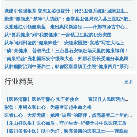
党建引领强根基 交流互鉴促提升｜什邡卫健系统赴回澜卫生院观摩党建工作
聚焦“微隐患” 筑牢“大防线”：金堂县卫健局深入县三医院“把脉”安全生产
以党建红引领健康蓝，走出惠民新路径 ——什邡市师古中心卫生院探索基层党建与医疗卫生深度融合实践
从“要我健康”到“我要健康” 一家镇卫生院的积分突围
从车间到田埂的“健康奔赴”：安德家医把“实感”写在大地上
“碘”亮健康，普惠民生！三台县石安镇赶场天里的健康福利！
“南泉经验”亮相国际安宁缓和大会：郑胆石院长受邀分享惠民实践
从肿瘤防治到中医养生，郫都区唐昌镇卫生院“健康四月”系列活动绘就全民健康新画卷
行业精英
更多
【医路清廉】医路守廉心 实干担使命——宣汉县人民医院内科党总支副书记余海燕
彭曾：用铅衣和仁心，为患者架起生命之桥
医者仁心，大爱无疆：她用“缺席”的陪伴，点亮患者二十年的生命之光
【乐山好医生】医心如盾，守护生命--记犍为县中医医院王盾
【四川省名中医】以心为灯，照亮健康的忠实卫士——薛胜俊