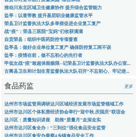
推动川东北区域卫生健康协作 提升综合监管能力
盐亭：以查带教 提升基层职业健康监管水平
荣县卫计监督执法大队多举措促进企业复工复产
战“疫”：荣县三医院“宝妈”们收获满满
自贡荣县：组织中医药防控专项督查
盐亭县：做好企业单位复工复产 确保防控复工两不误
盐亭：疫情在前，做不忘初心的先行者
甲低女战“疫”敢超体能极限--记荣县卫计监督执法大队办公室主任代惠英
古蔺县卫生和计划生育监督执法大队召开“不忘初心、牢记使命”专题组织生活会暨民主评议党员大会
食品药监
更多
达州市市场监管局调研达川区域经济发展市场监管领域工作
达州市达川区个体私营经济协会举行“迎中秋.庆国庆”联谊会
达川区：质量知识讲座 助推“质量月”走深走实
达州市达川区食全办：“三到位”强化食品安全监管
达州市达川区食安办督察4乡镇食品安全工作