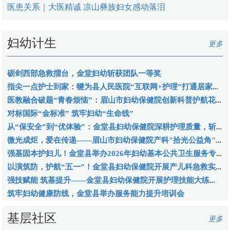
医患关系｜大医精诚 凉山彝族妇女感动落泪
妇幼计生
更多
砺剑西部急救擂台，金堂妇幼斩获团队一等奖
指尖一点护士到家：犍为县人民医院“互联网+护理”打通居家照护“最后一米”
医教融合破题“青春烦恼”：眉山市妇幼保健院创新科普护航花季成长
对标国际“金标准” 筑牢妇幼“生命线”
从“保安全”到“优体验”：金堂县妇幼保健院深耕护理质量，斩获西部助产学界最高荣誉
微光成炬，爱在传递——眉山市妇幼保健院产科"拾光公益角"书写人文护理新答卷
强基固本护妇儿！金堂县举办2026年妇幼基本公共卫生服务专题培训
以演筑防，护航“五一”！金堂县妇幼保健院开展产儿科急救实战演练
强技赋能 筑基提升——金堂县妇幼保健院开展护理技能大练兵比赛
筑牢妇幼健康防线，金堂县举办服务能力提升培训会
基层社区
更多