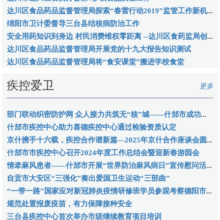
达川区食品药品监督管理局探索“春雷行动2019”监管工作新机制
绵阳市卫计委督导三台县结核病防治工作
安全用药知识到身边 村民消费维权零距离 --达川区食药监局创新开展“3.15”宣传活动
达川区食品药品监督管理局开展党的十九大报告知识测试
达川区食品药品监督管理局将“食安课堂”搬进学校食堂
疾控爱卫
更多
部门联动织密防护网 众人接力共筑无“核”城——什邡市成功举办结核病防治知识问答健康接力跑比赛活动
什邡市疾控中心助力喜德疾控中心通过检验资质认定
京什携手十六载，疾控合作谱新篇—2025年京什合作座谈会圆满举行
什邡市市疾控中心召开2024年度工作总结会暨迎新春游园会
情牵麻风患者——什邡市开展“世界防治麻风病日”宣传慰问活动
自贡市大安区“三强化”奏出爱国卫生运动“三部曲”
“一带一路”国家应对新冠肺炎疫情研修班学员参观考察德阳市疾控中心
规范处置报废疫苗，有力保障接种安全
三台县疾控中心首次举办市级继续教育项目培训