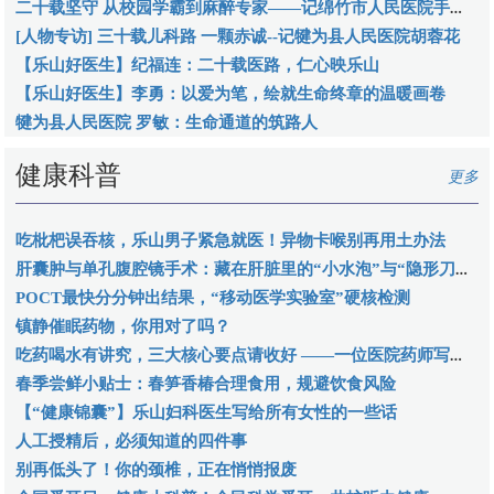
二十载坚守 从校园学霸到麻醉专家——记绵竹市人民医院手术麻醉科副主任医师欧怡
[人物专访] 三十载儿科路 一颗赤诚--记犍为县人民医院胡蓉花
【乐山好医生】纪福连：二十载医路，仁心映乐山
【乐山好医生】李勇：以爱为笔，绘就生命终章的温暖画卷
犍为县人民医院 罗敏：生命通道的筑路人
健康科普
更多
吃枇杷误吞核，乐山男子紧急就医！异物卡喉别再用土办法
肝囊肿与单孔腹腔镜手术：藏在肝脏里的“小水泡”与“隐形刀法”
POCT最快分分钟出结果，“移动医学实验室”硬核检测
镇静催眠药物，你用对了吗？
吃药喝水有讲究，三大核心要点请收好 ——一位医院药师写给老百姓的用药指南
春季尝鲜小贴士：春笋香椿合理食用，规避饮食风险
【“健康锦囊”】乐山妇科医生写给所有女性的一些话
人工授精后，必须知道的四件事
别再低头了！你的颈椎，正在悄悄报废