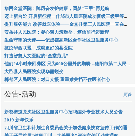
华西金堂医院：踔厉奋发护健康，圆梦“三甲”再起航
迈上新台阶 开启新征程—什邡市人民医院成功晋级三级甲等综合医院
提升服务能力 改善就医体验——金堂县第三人民医院一直在努力
安岳县人民医院：凝心聚力筑堡垒，笃信前行迈新程
生命守望的天使——记成都高新区合作社区卫生服务中心
抗疫华西联盟，成就更好的县医院
打造智慧人文医院的“金堂范儿”
他们24小时来回彝区 只为600公里外的期盼 --德阳市第二人民医院赶赴甘洛县紧急救援纪实
大邑县人民医院实现华丽蜕变
郫都区人民医院：对口支援 重重难关挡不住医者仁心
公告-活动
更多
新都街道龙虎社区卫生服务中心招聘编外专业技术人员公告
2019 新年快乐
四川省卫生和计划生育委员会关于加强健康扶贫宣传工作的通知
关于开展首届“健康四川—大美医者”评选宣传活动的通知