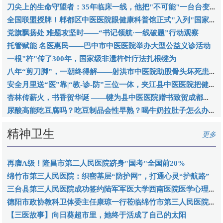
刀尖上的生命守望者：35年临床一线，他把"不可能"一台台变成"康复出院"
全国联盟授牌！郫都区中医医院眼健康科普馆正式"入列"国家级平台
党旗飘扬处 难题攻坚时——“书记领航·一线破题”行动观察
托管赋能 名医惠民——巴中市中医医院举办大型公益义诊活动
一根"杵"传了300年，国家级非遗杵针疗法扎根犍为
八年“剪刀脚”，一朝终得解——射洪市中医院助股骨头坏死患者重获“新生”
安全月里送“医”靠|“教-诊-防”三位一体，夹江县中医医院把健康应急服务“搬”进车间一线
杏林传薪火，书香贺华诞 ——犍为县中医医院赠书致贺成都中医药大学建校70周年
尿酸高能吃豆腐吗？吃豆制品会性早熟？喝牛奶拉肚子怎么办？营养师一次性说清楚
精神卫生
更多
再膺A级！隆昌市第二人民医院跻身"国考"全国前20%
绵竹市第三人民医院：织密基层“防护网”，打通心灵“护航路”
三台县第三人民医院成功签约陆军军医大学西南医院医学心理科冯正直专家工作站
德阳市政协教科卫体委主任康琼一行莅临绵竹市第三人民医院调研指导
【三医故事】向日葵超市里，她终于活成了自己的太阳