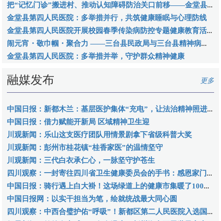
把“记忆门诊”搬进村、推动认知障碍防治关口前移——金堂县第四人民医院深化老年健康促进“5+”行动
金堂县第四人民医院：多举措并行，共筑健康睡眠与心理防线
金堂县第四人民医院开展校园春季传染病防控专题健康教育活动
闹元宵・敬巾帼・聚合力 ——三台县民政局与三台县精神病院联合开展 元宵主题工会活动
金堂县第四人民医院：多举措并举，守护群众精神健康
融媒发布
更多
中国日报：新都木兰：基层医护集体“充电”，让法治精神照进诊室
中国日报：借力赋能开新局 区域精神卫生迎
川观新闻：乐山这支医疗团队用情景剧拿下省级科普大奖
川观新闻：彭州市桂花镇“桂香家医”的温情坚守
川观新闻：三代白衣承仁心，一脉坚守护苍生
四川观察：一封寄往四川省卫生健康委员会的手书：感恩家门口的白衣天使，把父亲从死神手里抢了回来
中国日报：骑行遇上白大褂！这场绿道上的健康市集暖了100多位市民
中国日报网：以实干担当为笔，绘就统战最大同心圆
四川观察：中西合璧护佑“呼吸”！新都区第二人民医院入选国家级肺病优势专科联盟