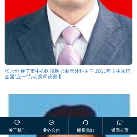
张永恒 遂宁市中心医院胸心血管外科主任 2011年卫生系统
全国“五一”劳动奖章获得者




关于我们
业务合作
联系我们
返回首页