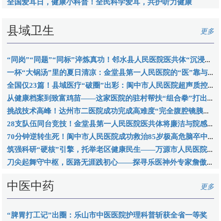
全国爱耳日，健康小科普！全民科学爱耳，共护听力健康
县域卫生
更多
“同岗”“同题”“同标”淬炼真功！邻水县人民医院医共体“沉浸式”跟班学习赋能基层
一杯“大锅汤”里的夏日清凉：金堂县第一人民医院的“医”靠与温度
全国仅23篇！县域医疗“破圈”出彩：阆中市人民医院超声质控成果闪耀国家级学术平台
从健康档案到致富鸡苗——这家医院的驻村帮扶“组合拳”打出乡村振兴新气象
挑战技术高峰！达州市二医院成功完成高难度“完全腹腔镜胰十二指肠切除术
28支队伍同台竞技！金堂县第一人民医院医共体将廉洁与院感融为一赛
70分钟逆转生死！阆中市人民医院成功救治85岁极高危脑卒中患者
筑强科研“硬核”引擎，托举老区健康民生——万源市人民医院入选首批四川省博士创新站
刀尖起舞守中枢，医路无涯践初心——探寻乐医神外专家詹傲的“生命密码”
中医中药
更多
“脾胃打工记”出圈：乐山市中医医院护理科普斩获全省一等奖